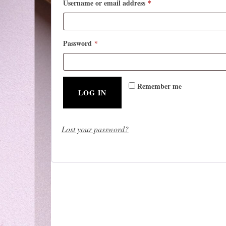
Required
Username or email address
*
Required
Password
*
Remember me
LOG IN
Lost your password?