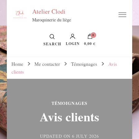
Atelier Clodi
Maroquinerie du liège
0
LOGIN
0,00 €
SEARCH
Home
Me contacter
Témoignages
Avis
clients
TÉMOIGNAGES
Avis clients
UPDATED ON
6 JULY 2026