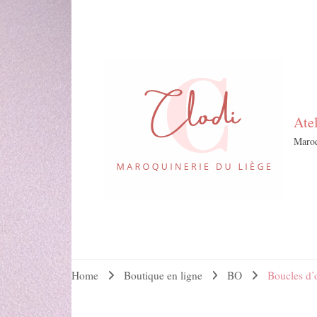
Ate
Maroq
Home
Boutique en ligne
BO
Boucles d’o