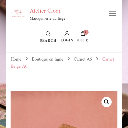
Atelier Clodi
Maroquinerie du liège
0
LOGIN
0,00 €
SEARCH
Home
Boutique en ligne
Carnet A6
Carnet
Beige A6