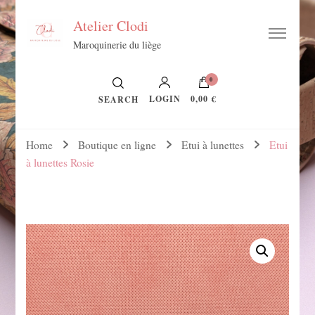
Atelier Clodi
Maroquinerie du liège
0
LOGIN
0,00 €
SEARCH
Home
Boutique en ligne
Etui à lunettes
Etui
à lunettes Rosie