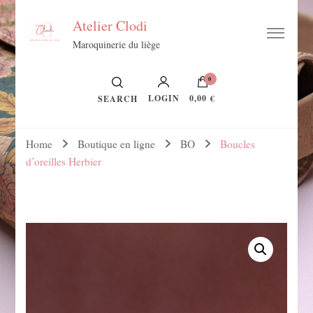
Atelier Clodi
Maroquinerie du liège
0
LOGIN
0,00 €
SEARCH
Home
Boutique en ligne
BO
Boucles
d’oreilles Herbier