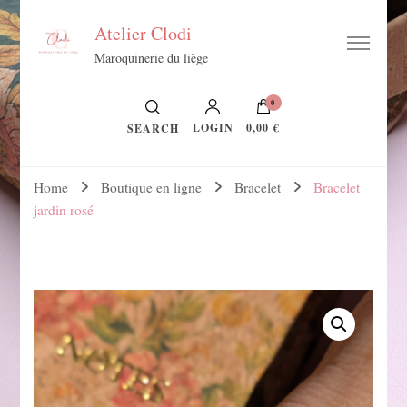
Atelier Clodi
Maroquinerie du liège
0
LOGIN
0,00 €
SEARCH
Home
Boutique en ligne
Bracelet
Bracelet
jardin rosé