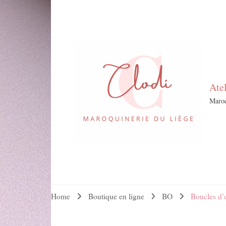
Ate
Maroq
Home
Boutique en ligne
BO
Boucles d’o