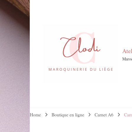
Ate
Maroq
Home
Boutique en ligne
Carnet A6
Carn