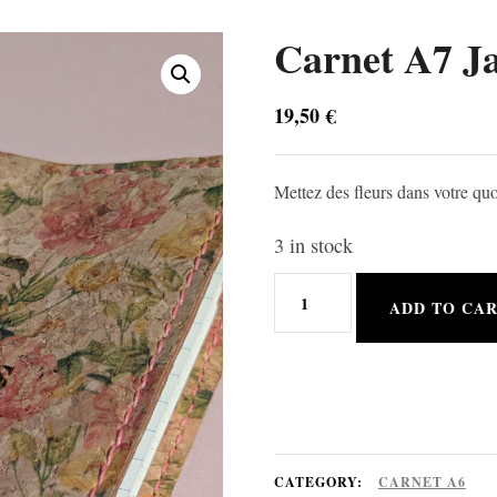
Carnet A7 Ja
19,50
€
Mettez des fleurs dans votre quo
3 in stock
Carnet
ADD TO CA
A7
Jardin
secret
quantity
CATEGORY:
CARNET A6